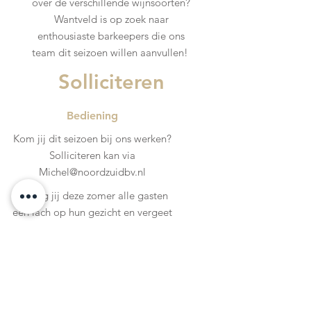
over de verschillende wijnsoorten?
Wantveld is op zoek naar
enthousiaste barkeepers die ons
team dit seizoen willen aanvullen!
Solliciteren
Bediening
Kom jij dit seizoen bij ons werken?
Solliciteren kan via
Michel@noordzuidbv.nl
Bezorg jij deze zomer alle gasten
een lach op hun gezicht en vergeet
jij geen enkele tafel? Wantveld is op
zoek naar gezellige collega's die ons
team komen versterken. Voel jij je
helemaal thuis in de bediening? Dan
zoeken we jou!