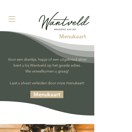
Menukaart
Voor een drankje, hapje of een uitgebreid diner
bent u bij Wantveld op het goede adres.
We verwelkomen u graag!
Laat u alvast verleiden door onze menukaart:
Menukaart