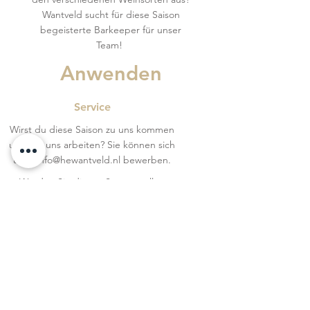
Wantveld sucht für diese Saison
begeisterte Barkeeper für unser
Team!
Anwenden
Service
Wirst du diese Saison zu uns kommen
und mit uns arbeiten? Sie können sich
über
info@hewantveld.nl
bewerben.
Werden Sie diesen Sommer allen
Gästen ein Lächeln ins Gesicht
zaubern und keinen einzigen Tisch
vergessen? Wantveld sucht
gemütliche Kollegen für unser Team.
Fühlen Sie sich im Service rundu
m
wohl? Dann suchen wir dich!
Selbständiger Koch